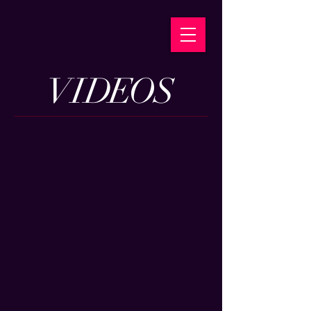
VI
DE
O
S